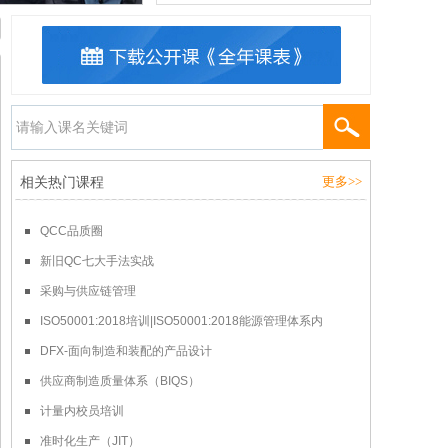
报名
五大工具整合班
5月21-23日/7月19-21日/8月22-24日 上海
报名
电镀系统评估（第三版）
4月25-25日/6月17-18日/8月15-16日/上海 上海
报名
相关热门课程
更多>>
QCC品质圈
新旧QC七大手法实战
采购与供应链管理
ISO50001:2018培训|ISO50001:2018能源管理体系内
DFX-面向制造和装配的产品设计
供应商制造质量体系（BIQS）
计量内校员培训
准时化生产（JIT）