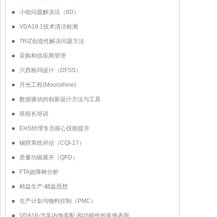
小组问题解决法（8D）
VDA19.1技术清洁检测
TRIZ创造性解决问题方法
采购和供应商管理
六西格玛设计（DFSS）
月光工程(Moonshine)
数据驱动的创新设计方法与工具
班组长培训
EHS经理专员核心技能提升
锡焊系统评估（CQI-17）
质量功能展开（QFD）
FTA故障树分析
精益生产-精益思想
生产计划与物料控制（PMC）
VDA16-汽车内饰装配-和功能件的装饰表面