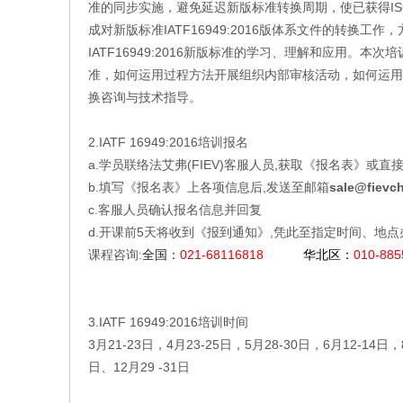
准的同步实施，避免延迟新版标准转换周期，使已获得ISO/TS
成对新版标准IATF16949:2016版体系文件的转换
IATF16949:2016新版标准的学习、理解和应用。本次培
准，如何运用过程方法开展组织内部审核活动，如何运用
换咨询与技术指导。
2.IATF 16949:2016培训报名
a.学员联络法艾弗(FIEV)客服人员,获取《报名表》或
b.填写《报名表》上各项信息后,发送至邮箱
sale@fievc
c.客服人员确认报名信息并回复
d.
开课前5天将收到《报到通知》,凭此至指定时间、地
课程咨询:
全国：
021-68116818
华北区：
010-8
3.IATF 16949:2016培训时间
3月21-23日，4月23-25日，5月28-30日，6月12-14日，
日、12月29 -31日