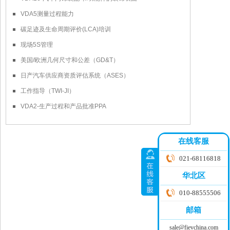
VDA5测量过程能力
碳足迹及生命周期评价(LCA)培训
现场5S管理
美国/欧洲几何尺寸和公差（GD&T）
日产汽车供应商资质评估系统（ASES）
工作指导（TWI-JI）
VDA2-生产过程和产品批准PPA
在线客服
021-68116818
华北区
010-88555506
邮箱
sale@fievchina.com